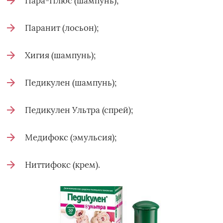
Пара-Плюс (шампунь);
Паранит (лосьон);
Хигия (шампунь);
Педикулен (шампунь);
Педикулен Ультра (спрей);
Медифокс (эмульсия);
Ниттифокс (крем).