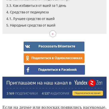
3.3. Как избавиться от вшей за 1 день
4. Средства от педикулеза
4.1. Лучшее средство от вшей
5.1.
5.2.
5.3.
5.4.
6.
7.
5. Народные средства от вшей
Нар
Клю
Как
Заг
Вид
Отз
сре
от
выв
про
Как
от
вш
вш
вш
выв
вш
и
укс
и
вш
Рассказать ВКонтакте
на
гни
у
гни
в
дли
реб
дом
Поделиться в Одноклассниках
вол
усл
Поделиться в Facebook
Если на дерме или волосках появились насекомые,