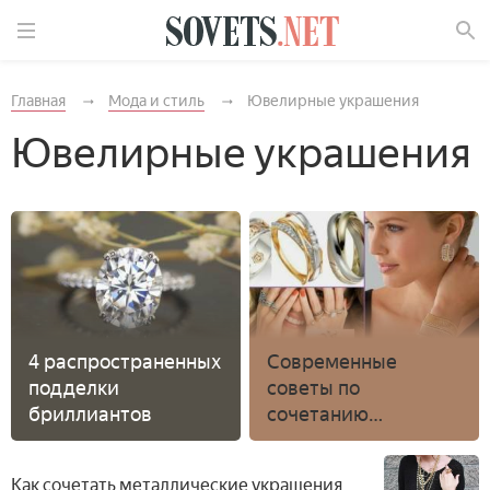
Найти
Главная
Мода и стиль
Ювелирные украшения
Ювелирные украшения
4 распространенных
Современные
подделки
советы по
бриллиантов
сочетанию
серебряных и
золотых украшений
Как сочетать металлические украшения