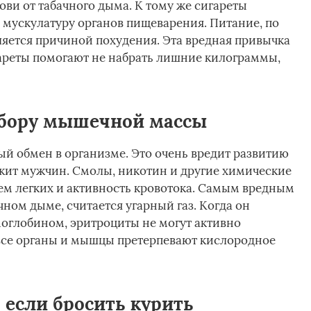
ви от табачного дыма. К тому же сигареты
мускулатуру органов пищеварения. Питание, по
вляется причиной похудения. Эта вредная привычка
ареты помогают не набрать лишние килограммы,
абору мышечной массы
й обмен в организме. Это очень вредит развитию
жит мужчин. Смолы, никотин и другие химические
ем легких и активность кровотока. Самым вредным
ном дыме, считается угарный газ. Когда он
емоглобином, эритроциты не могут активно
 все органы и мышцы претерпевают кислородное
 если бросить курить