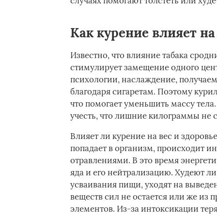
случаях помогают толстеть или худе
Как курение влияет на
Известно, что влияние табака сродн
стимулирует замещение одного цен
психологии, наслаждение, получае
благодаря сигаретам. Поэтому кури
что помогает уменьшить массу тела.
учесть, что лишние килограммы не 
Влияет ли курение на вес и здоровь
попадает в организм, происходит и
отравлениями. В это время энергети
яда и его нейтрализацию. Худеют ли
усваивания пищи, уходят на выведе
веществ сил не остается или же из 
элементов. Из-за интоксикации тер