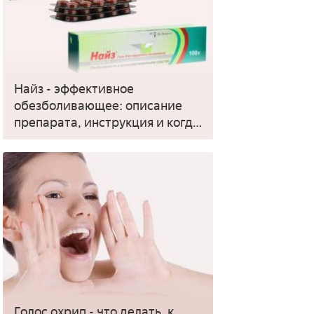
Найз - эффективное
обезболивающее: описание
препарата, инструкция и когда
применять
Голос охрип - что делать, к