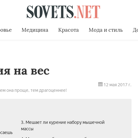
овье
Медицина
Красота
Мода и стиль
Д
я на вес
12 мая 2017 г.
чем она проще, тем драгоценнее!
3. Мешает ли курение набору мышечной
массы
осаешь