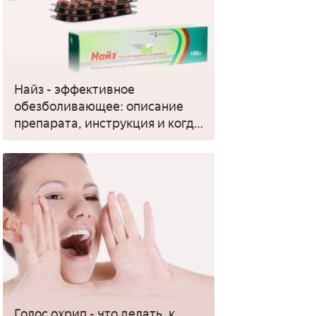
Найз - эффективное
обезболивающее: описание
препарата, инструкция и когда
применять
Голос охрип - что делать, к