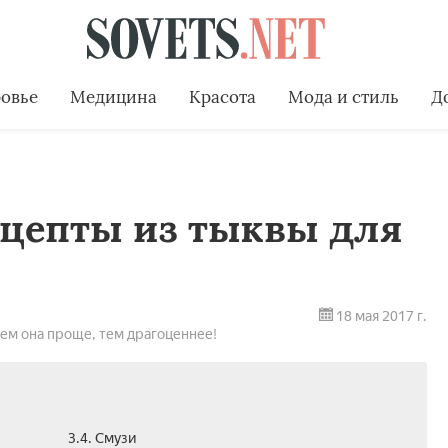
овье
Медицина
Красота
Мода и стиль
Д
ецепты из тыквы для
18 мая 2017 г.
чем она проще, тем драгоценнее!
3.4. Смузи­