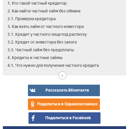
1. Кто такой частный кредитор
2. Как найти частный займ без обмана
2.1. Проверка кредитора
3. Как взять займ от частного инвестора
3.1. Кредит у частного лица под расписку
3.2. Кредит от инвестора без залога
3.3. Частный займ без предоплаты
4. Кредиты и частные займы
4.2.
4.3.
5.
6.
7.
4.1. Что нужно для получения частного кредита
Про
Сро
Час
Вид
Отз
по
кре
кре
ден
кре
-
в
как
дол
Рассказать ВКонтакте
не
у
нар
час
Поделиться в Одноклассниках
на
кре
мош
Поделиться в Facebook