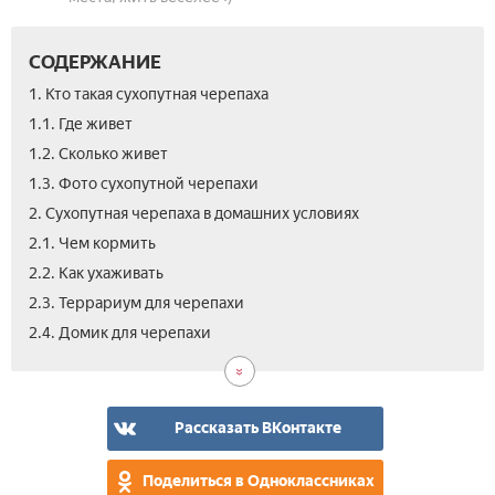
СОДЕРЖАНИЕ
1. Кто такая сухопутная черепаха
1.1. Где живет
1.2. Сколько живет
1.3. Фото сухопутной черепахи
2. Сухопутная черепаха в домашних условиях
2.1. Чем кормить
2.2. Как ухаживать
2.3. Террариум для черепахи
2.5.
2.6.
3.
4.
4.1.
5.
2.4. Домик для черепахи
Бол
Раз
Цен
Как
Как
Вид
сух
выб
опр
чер
сух
пол
чер
Рассказать ВКонтакте
Поделиться в Одноклассниках