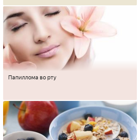
Папиллома во рту