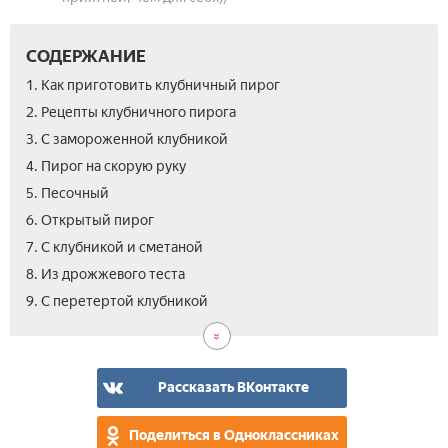
СОДЕРЖАНИЕ
1. Как приготовить клубничный пирог
2. Рецепты клубничного пирога
3. С замороженной клубникой
4. Пирог на скорую руку
5. Песочный
6. Открытый пирог
7. С клубникой и сметаной
8. Из дрожжевого теста
10.
11.
12.
13.
9. С перетертой клубникой
Зал
Из
Тво
Вид
сло
тес
Рассказать ВКонтакте
Поделиться в Одноклассниках