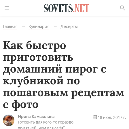
Найти
Главная
Кулинария
Десерты
Как быстро
приготовить
домашний пирог с
клубникой по
пошаговым рецептам
с фото
Ирина Камшилина
18 июл. 2017 г.
Готовить для кого-то гораздо
приятней, чем для себя))