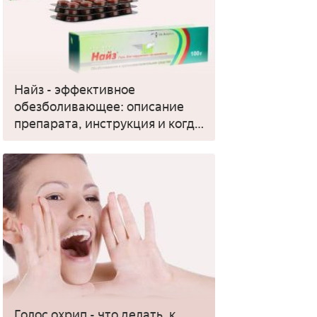
Найз - эффективное
обезболивающее: описание
препарата, инструкция и когда
применять
Голос охрип - что делать, к