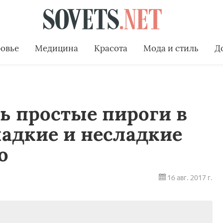
овье
Медицина
Красота
Мода и стиль
Д
ь простые пироги в
адкие и несладкие
о
16 авг. 2017 г.