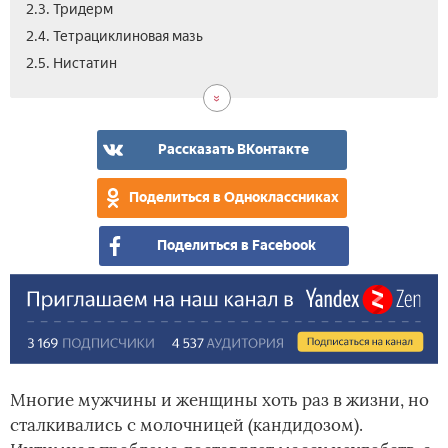
2.3. Тридерм
2.4. Тетрациклиновая мазь
2.6.
2.7.
2.8.
3.
4.
4.1.
4.2.
5.
6.
2.5. Нистатин
Мет
Лив
Стр
Цен
Как
Для
Для
Вид
Отз
маз
на
выб
му
же
маз
маз
от
от
Рассказать ВКонтакте
кан
кан
Поделиться в Одноклассниках
Поделиться в Facebook
Многие мужчины и женщины хоть раз в жизни, но
сталкивались с молочницей (кандидозом).