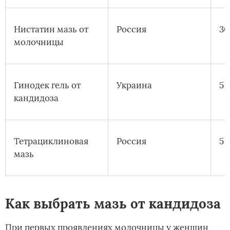
Нистатин мазь от
Россия
30
молочницы
Гинодек гель от
Украина
5 
кандидоза
Тетрациклиновая
Россия
5 г
мазь
Как выбрать мазь от кандидоза
При первых проявлениях молочницы у женщин