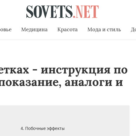
овье
Медицина
Красота
Мода и стиль
Д
етках - инструкция по
оказание, аналоги и
4. Побочные эффекты