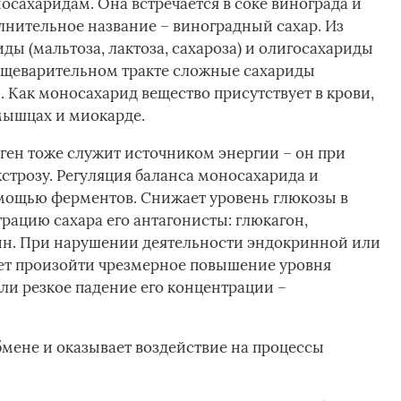
носахаридам. Она встречается в соке винограда и
лнительное название – виноградный сахар. Из
ды (мальтоза, лактоза, сахароза) и олигосахариды
 пищеварительном тракте сложные сахариды
 Как моносахарид вещество присутствует в крови,
мышцах и миокарде.
ен тоже служит источником энергии – он при
строзу. Регуляция баланса моносахарида и
омощью ферментов. Снижает уровень глюкозы в
рацию сахара его антагонисты: глюкагон,
ин. При нарушении деятельности эндокринной или
т произойти чрезмерное повышение уровня
ли резкое падение его концентрации –
бмене и оказывает воздействие на процессы