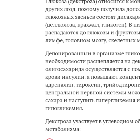
Глюкоза (декстроза) относится к мо
других ягод, поэтому получила допо
глюкозных звеньев состоят дисахари
(целлюлоза, крахмал, гликоген). В
распадаются до глюкозы и фруктозы.
лимфе, головном мозгу, скелетных 
Депонированный в организме гликог
необходимости расщепляется на дек
олигосахарида осуществляется с п
крови инсулин, а повышают концент
адреналин, тироксин, трийодтирон
центральной нервной системы може
сахара и наступить гипергликемия и
гипогликемия.
Декстроза участвует в углеводном о
метаболизма: