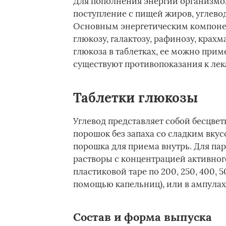
Для пополнения энергии организмом
поступление с пищей жиров, углевод
Основным энергетическим компоне
глюкозу, галактозу, рафинозу, крах
глюкоза в таблетках, ее можно прим
существуют противопоказания к лека
Таблетки глюкозы
Углевод представляет собой бесцве
порошок без запаха со сладким вкусо
порошка для приема внутрь. Для п
растворы с концентрацией активного
пластиковой таре по 200, 250, 400, 
помощью капельниц), или в ампулах п
Состав и форма выпуска