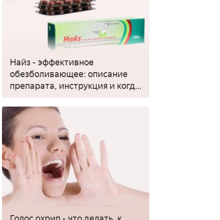
Найз - эффективное
обезболивающее: описание
препарата, инструкция и когда
применять
Голос охрип - что делать, к