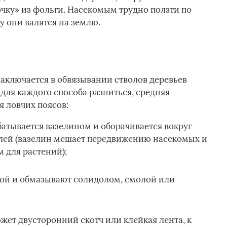
ку» из фольги. Насекомым трудно ползти по
у они валятся на землю.
заключается в обвязывании стволов деревьев
ля каждого способа разниться, средняя
я ловчих поясов:
батывается вазелином и оборачивается вокруг
млей (вазелин мешает передвижению насекомых и
 для растений);
кой и обмазывают солидолом, смолой или
жет двусторонний скотч или клейкая лента, к