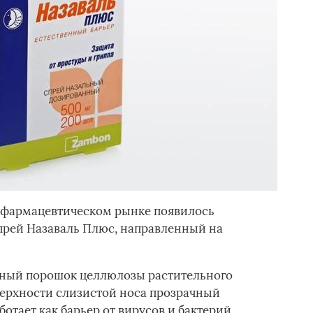
м фармацевтическом рынке появилось
прей Назаваль Плюс, направленный на
рсный порошок целлюлозы растительного
ерхности слизистой носа прозрачный
отает как барьер от вирусов и бактерий,