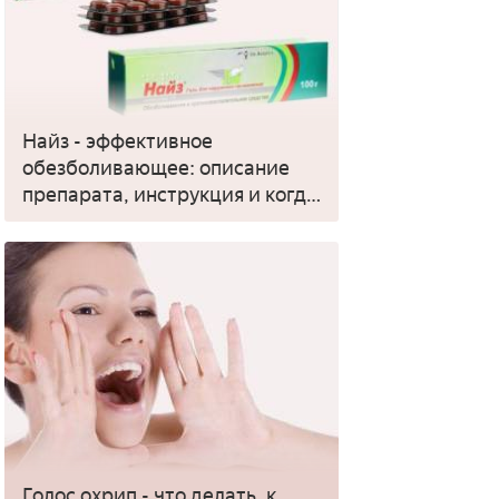
Найз - эффективное
обезболивающее: описание
препарата, инструкция и когда
применять
Голос охрип - что делать, к