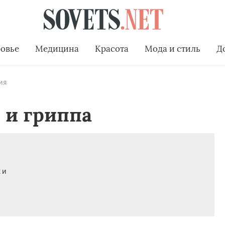
овье
Медицина
Красота
Мода и стиль
Д
ия
 и гриппа
 и