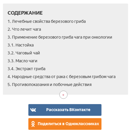
СОДЕРЖАНИЕ
1. Лечебные свойства березового гриба
2. Что лечит чага
3. Применение березового гриба чага при онкологии
3.1. Настойка
3.2. Чаговый чай
3.3. Масло чаги
3.4. Экстракт гриба
4. Народные средства от рака с березовым грибом чага
6.
7.
5. Противопоказания и побочные действия
Вид
Отз
Как
зав
чаг
Рассказать ВКонтакте
при
онк
Поделиться в Одноклассниках
Пол