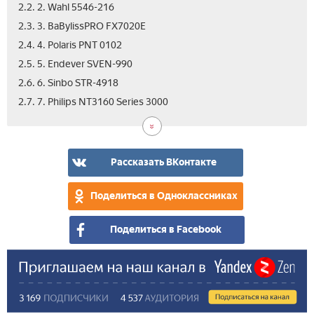
2.2. 2. Wahl 5546-216
2.3. 3. BaBylissPRO FX7020E
2.4. 4. Polaris PNT 0102
2.5. 5. Endever SVEN-990
2.6. 6. Sinbo STR-4918
2.8.
2.9.
2.10
2.11
2.12
3.
2.7. 7. Philips NT3160 Series 3000
8.
9.
10.
11.
12.
Вид
Bra
Gal
Row
Rem
Pan
EN
GL4
TN-
NE3
ER-
10
301
Nan
GN
Рассказать ВКонтакте
Поделиться в Одноклассниках
Поделиться в Facebook