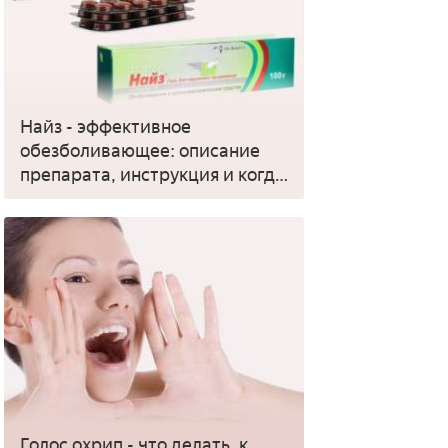
Найз - эффективное
обезболивающее: описание
препарата, инструкция и когда
применять
Голос охрип - что делать, к