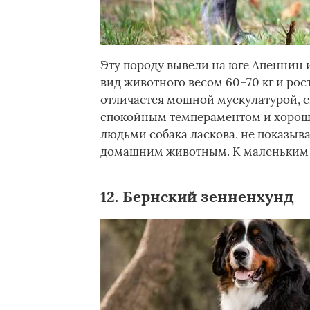
Эту породу вывели на юге Апеннин и
вид животного весом 60–70 кг и ро
отличается мощной мускулатурой, 
спокойным темпераментом и хорош
людьми собака ласкова, не показыва
домашним животным. К маленьким де
12. Бернский зенненхунд