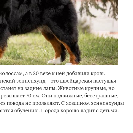
лоссам, а в 20 веке к ней добавили кровь
ский зенненхунд – это швейцарская пастушья
 встанет на задние лапы. Животные крупные, но
о превышает 70 см. Они подвижные, бесстрашные,
без повода не проявляют. С хозяином зенненхунды
аются обучению. Порода хорошо ладит с детьми.