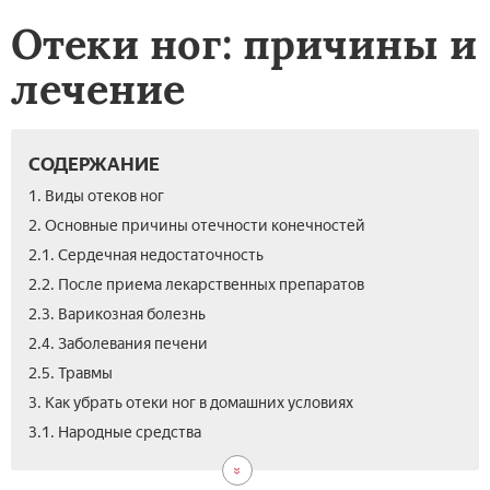
Отеки ног: причины и
лечение
СОДЕРЖАНИЕ
1. Виды отеков ног
2. Основные причины отечности конечностей
2.1. Сердечная недостаточность
2.2. После приема лекарственных препаратов
2.3. Варикозная болезнь
2.4. Заболевания печени
2.5. Травмы
3. Как убрать отеки ног в домашних условиях
3.2.
4.
5.
3.1. Народные средства
Мед
Как
Вид
леч
бор