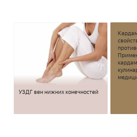
Кардам
свойст
против
Приме
кардам
кулина
медиц
УЗДГ вен нижних конечностей