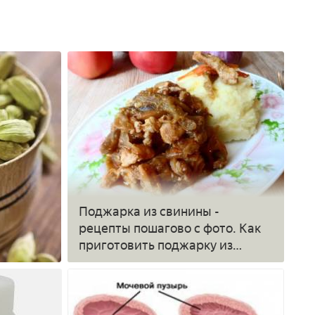
Поджарка из свинины -
рецепты пошагово с фото. Как
приготовить поджарку из
свинины с подливкой на
сковороде