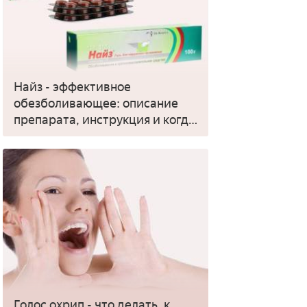
Найз - эффективное
обезболивающее: описание
препарата, инструкция и когда
применять
Голос охрип - что делать, к