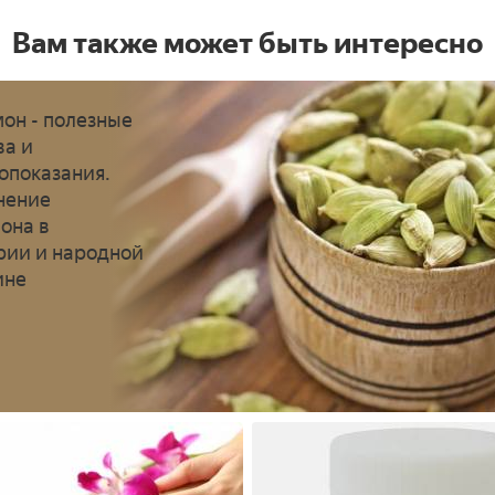
Вам также может быть интересно
он - полезные
ва и
опоказания.
нение
она в
рии и народной
ине