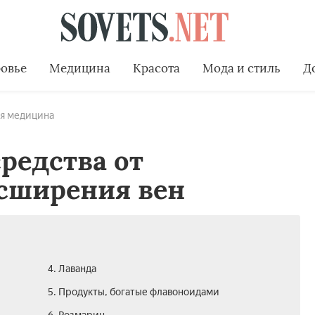
овье
Медицина
Красота
Мода и стиль
Д
я медицина
редства от
асширения вен
4. Лаванда
5. Продукты, богатые флавоноидами