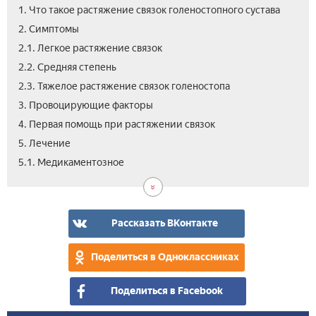
1. Что такое растяжение связок голеностопного сустава
2. Симптомы
2.1. Легкое растяжение связок
2.2. Средняя степень
2.3. Тяжелое растяжение связок голеностопа
3. Провоцирующие факторы
4. Первая помощь при растяжении связок
5. Лечение
5.2.
5.3.
5.4.
6.
5.1. Медикаментозное
Физ
Нар
Реа
Вид
и
мет
Что
мас
дел
при
Рассказать ВКонтакте
рас
свя
Поделиться в Одноклассниках
ног
Поделиться в Facebook