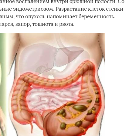
ванное воспалением внутри брюшной полости. Со
ьные эндометриозом. Разрастание клеток стенки
вным, что опухоль напоминает беременность.
арея, запор, тошнота и рвота.