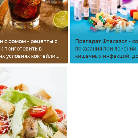
и с ромом - рецепты с
Препарат Фталазол - со
ак приготовить в
показания при лечении
х условиях коктейли
кишечных инфекций, д
ве рома
для детей и взрослых, 