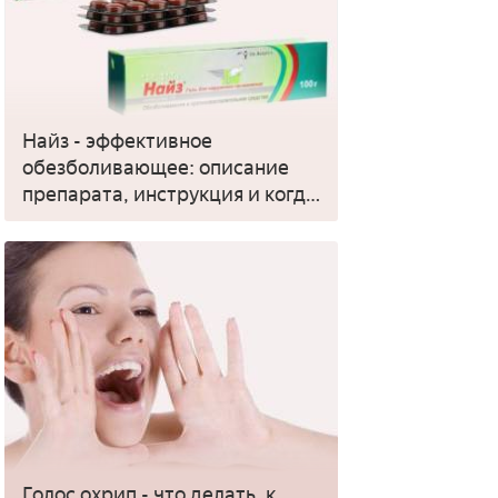
Найз - эффективное
обезболивающее: описание
препарата, инструкция и когда
применять
Голос охрип - что делать, к