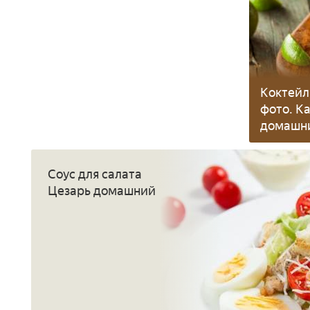
Коктейл
фото. К
домашни
на осно
Соус для салата
Цезарь домашний