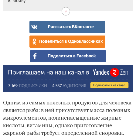
8. Мойву
Ск
Фор
Хек
Кар
Оку
Рыб
Как
Вид
на
при
ско
кля
гри
для
Рассказать ВКонтакте
жар
ры
Поделиться в Одноклассниках
Поделиться в Facebook
Одним из самых полезных продуктов для человека
является рыба: в ней присутствует масса полезных
микроэлементов, полиненасыщенные жирные
кислоты, витамины, однако приготовление
жареной рыбы требует определенной сноровки.