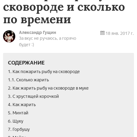
сковороде и сколько
по времени
Александр Гущин
18 янв. 2017 г.
За вкус не ручаюсь, а горячо
будет :)
СОДЕРЖАНИЕ
1. Как пожарить рыбу на сковороде
1.1. Сколько жарить
2. Как жарить рыбу на сковороде в муке
3. С хрустящей корочкой
4. Как жарить
5. Минтай
6. Щуку
7. Горбушу
9.
10.
11.
12.
13.
14.
15.
16.