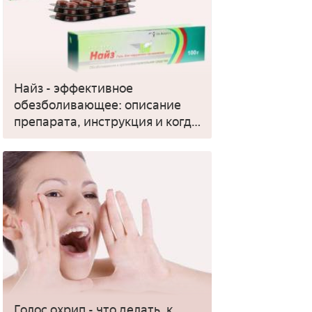
Найз - эффективное
обезболивающее: описание
препарата, инструкция и когда
применять
Голос охрип - что делать, к