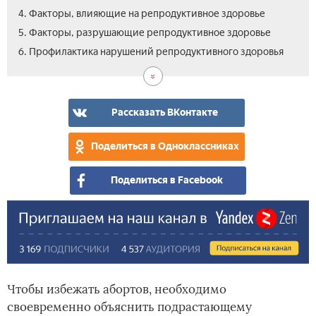
4. Факторы, влияющие на репродуктивное здоровье
5. Факторы, разрушающие репродуктивное здоровье
7.
8.
6. Профилактика нарушений репродуктивного здоровья
Охр
Вид
реп
охр
здо
реп
здо
Рассказать ВКонтакте
же
Поделиться в Одноклассниках
Поделиться в Facebook
Чтобы избежать абортов, необходимо
своевременно объяснить подрастающему