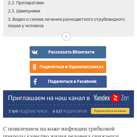
2.2. Препаратами
2.3. Шампунями
4.
3. Видео о схемах лечения разноцветного отрубевидного
Отз
лишая у человека
о
леч
Рассказать ВКонтакте
Поделиться в Одноклассниках
Поделиться в Facebook
С появлением на коже инфекции грибковой
природы качество жизни человека снижается,