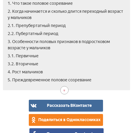
1. Что такое половое созревание
2. Когда начинается и сколько длится переходный возраст
у мальчиков
2.1. Препубертатный период
2.2. Пубертатный период
3. Особенности половых признаков в подростковом
возрасте у мальчиков
3.1. Первичные
3.2. Вторичные
4. Рост мальчиков
6.
7.
5. Преждевременное половое созревание
Пси
Вид
под
о
пер
пол
Рассказать ВКонтакте
соз
у
Поделиться в Одноклассниках
мал
под