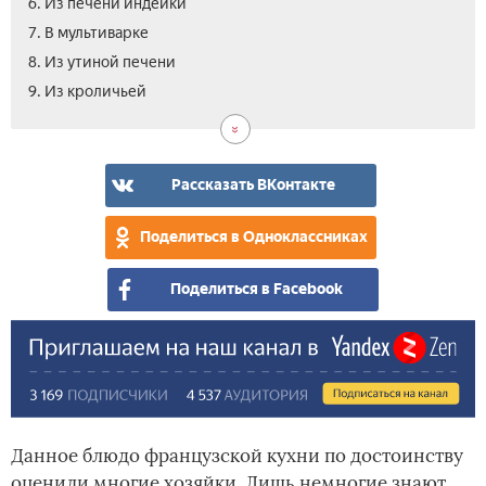
6. Из печени индейки
7. В мультиварке
8. Из утиной печени
10.
11.
12.
13.
14.
9. Из кроличьей­
Из
Из
Из
Сек
Вид
гус
печ
кур
при
тре
печ
печ
с
–
Рассказать ВКонтакте
гри
сов
шеф
Поделиться в Одноклассниках
пов
Поделиться в Facebook
Данное блюдо французской кухни по достоинству
оценили многие хозяйки. Лишь немногие знают,