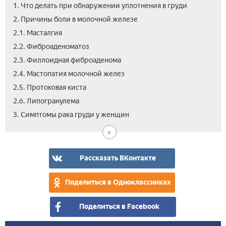
1. Что делать при обнаружении уплотнения в груди
2. Причины боли в молочной железе
2.1. Масталгия
2.2. Фиброаденоматоз
2.3. Филлоидная фиброаденома
2.4. Мастопатия молочной желез
2.5. Протоковая киста
2.6. Липогранулема
4.
5.
5.1.
5.2.
5.3.
6.
3. Симптомы рака груди у женщин
Диа
Леч
Доб
Зло
На
Вид
опу
упл
опу
заб
сре
как
мол
в
изб
жел
гру
мас
Рассказать ВКонтакте
у
пос
же
род
Поделиться в Одноклассниках
Поделиться в Facebook