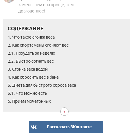
камень: чем она проще, тем
драгоценнее!
СОДЕРЖАНИЕ
1. Что такое сгонка веса
2. Как спортсмены сгоняют вес
2.1. Похудеть за неделю
2.2. Быстро согнать вес
3. Сгонка веса водой
4. Как сбросить вес в бане
5. Диета для быстрого сброса веса
5.1. Что можно есть­
7.
8.
9.
10.
11.
12.
6. Прием мочегонных
Пр
Про
Про
Тер
Вид
Отз
сла
киш
тре
для
Сго
пре
сго
вес
вес
в
Рассказать ВКонтакте
бок