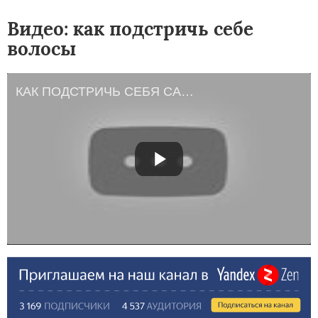
Видео: как подстричь себе
волосы
КАК ПОДСТРИЧЬ СЕБЯ САМОЙ || Стрижка Каскад Лесенка на длинные волосы подравнять лайфхак ✿Mari Link✿