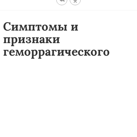
Симптомы и
признаки
геморрагического
шока - как оказать
больному первую
доврачебную
помощь, стадии и
лечение
СОДЕРЖАНИЕ