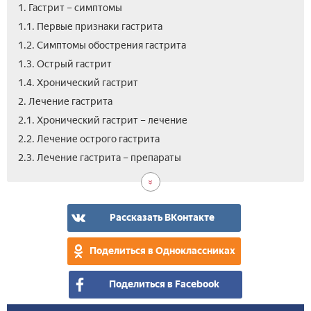
1. Гастрит – симптомы
1.1. Первые признаки гастрита
1.2. Симптомы обострения гастрита
1.3. Острый гастрит
1.4. Хронический гастрит
2. Лечение гастрита
2.1. Хронический гастрит – лечение
2.2. Лечение острого гастрита
3.
4.
2.3. Лечение гастрита – препараты
Леч
Вид
гас
как
нар
леч
сре
гас
Рассказать ВКонтакте
жел
Поделиться в Одноклассниках
Поделиться в Facebook