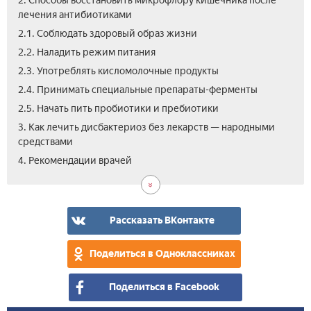
2. Способы восстановить микрофлору кишечника после
лечения антибиотиками
2.1. Соблюдать здоровый образ жизни
2.2. Наладить режим питания
2.3. Употреблять кисломолочные продукты
2.4. Принимать специальные препараты-ферменты
2.5. Начать пить пробиотики и пребиотики
3. Как лечить дисбактериоз без лекарств — народными
средствами
5.
4. Рекомендации врачей
Вид
как
нор
мик
Рассказать ВКонтакте
киш
в
Поделиться в Одноклассниках
дом
усл
Поделиться в Facebook