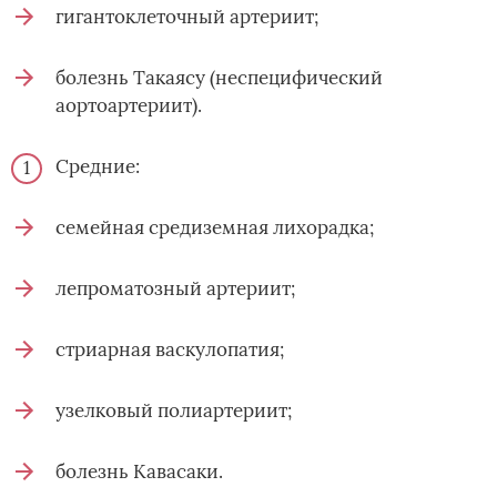
гигантоклеточный артериит;
болезнь Такаясу (неспецифический
аортоартериит).
Средние:
семейная средиземная лихорадка;
лепроматозный артериит;
стриарная васкулопатия;
узелковый полиартериит;
болезнь Кавасаки.