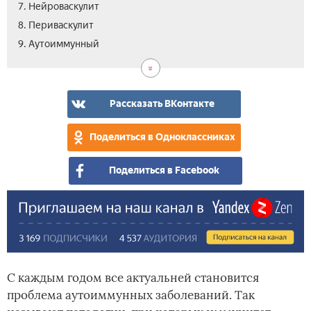
7. Нейроваскулит
8. Периваскулит
10.
11.
12.
13.
14.
15.
9. Аутоиммунный­
Гем
Алл
Рев
Не
Леч
Вид
вас
Рассказать ВКонтакте
Поделиться в Одноклассниках
Поделиться в Facebook
С каждым годом все актуальней становится
проблема аутоиммунных заболеваний. Так