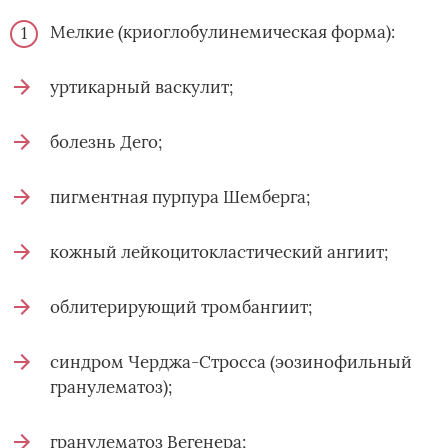
Мелкие (криоглобулинемическая форма):
уртикарный васкулит;
болезнь Дего;
пигментная пурпура Шемберга;
кожный лейкоцитокластический ангиит;
облитерирующий тромбангиит;
синдром Черджа-Стросса (эозинофильный
гранулематоз);
гранулематоз Вегенера;