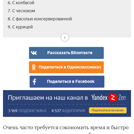
6. С колбасой
7. С чесноком
8. С фасолью консервированной
10.
11.
12.
13.
14.
9. С курицей
С
С
С
Фас
Вид
коп
вет
пом
сал
кур
с
сух
Рассказать ВКонтакте
-
сек
Поделиться в Одноклассниках
при
Поделиться в Facebook
Очень часто требуется сэкономить время и быстро