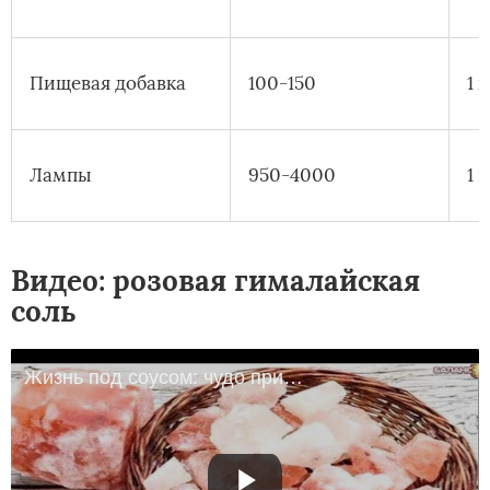
Пищевая добавка
100-150
1 к
Лампы
950-4000
1 
Видео: розовая гималайская
соль
Жизнь под соусом: чудо природы - гималайская соль!