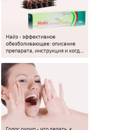
Найз - эффективное
обезболивающее: описание
препарата, инструкция и когда
применять
Голос охрип - что делать, к