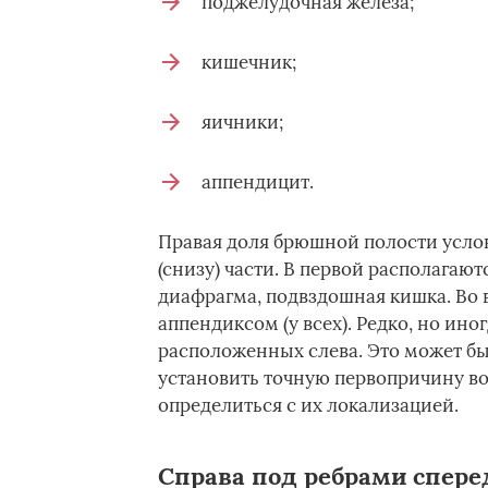
поджелудочная железа;
кишечник;
яичники;
аппендицит.
Правая доля брюшной полости услов
(снизу) части. В первой располагаю
диафрагма, подвздошная кишка. Во 
аппендиксом (у всех). Редко, но ино
расположенных слева. Это может бы
установить точную первопричину в
определиться с их локализацией.
Справа под ребрами спере