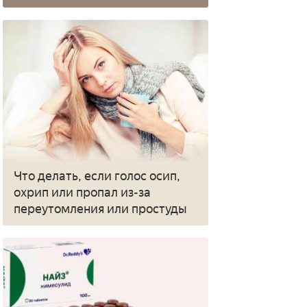
Что делать, если голос осип,
охрип или пропал из-за
переутомления или простуды