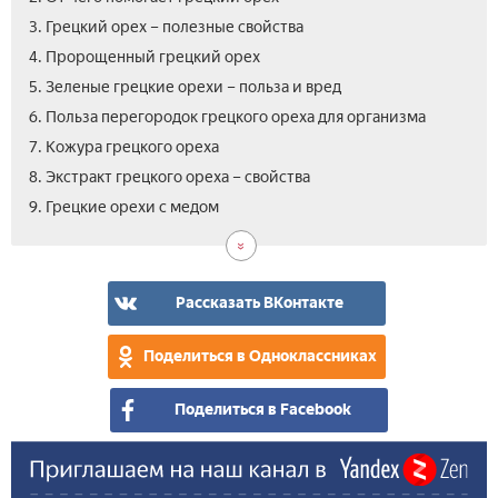
3. Грецкий орех – полезные свойства
4. Пророщенный грецкий орех
5. Зеленые грецкие орехи – польза и вред
6. Польза перегородок грецкого ореха для организма
7. Кожура грецкого ореха
8. Экстракт грецкого ореха – свойства
10.
11.
12.
13.
14.
15.
9. Грецкие орехи с медом
Пол
Че
Че
Поч
Ско
Вид
гре
пол
пол
хоч
гре
гре
оре
гре
гре
гре
оре
оре
для
оре
оре
оре
нуж
–
Рассказать ВКонтакте
же
для
для
съе
пол
му
дет
в
и
Поделиться в Одноклассниках
ден
вре
для
Поделиться в Facebook
орг