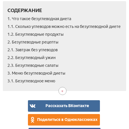
СОДЕРЖАНИЕ
1. Что такое безуглеводная диета
1.1. Сколько углеводов можно есть на безуглеводной диете
1.2. Безуглеводные продукты
2. Безуглеводные рецепты
2.1. Завтрак без углеводов
2.2. Безуглеводный ужин
2.3. Безуглеводные салаты
3. Меню безуглеводной диеты
3.2.
3.3.
3.4.
3.5.
4.
3.1. Безуглеводное меню
Мал
Тур
Дие
Без
Вид
дие
дие
без
дие
без
без
жи
для
дие
угл
и
му
для
Рассказать ВКонтакте
угл
пох
Поделиться в Одноклассниках