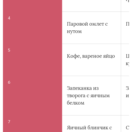
4
Паровой омлет с
Па
нутом
5
Кофе, вареное яйцо
Цв
ку
6
Запеканка из
За
творога с яичным
ин
белком
7
Яичный блинчик с
Ст