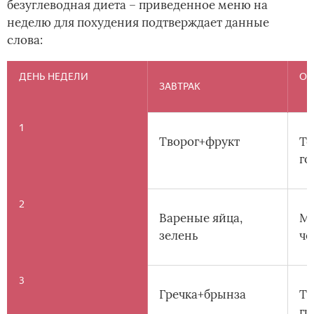
безуглеводная диета – приведенное меню на
неделю для похудения подтверждает данные
слова:
ДЕНЬ НЕДЕЛИ
ОБ
ЗАВТРАК
1
Творог+фрукт
Те
го
2
Вареные яйца,
Мя
зелень
че
3
Гречка+брынза
Ту
гр