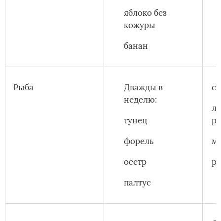
яблоко без
кожуры
банан
Рыба
Дважды в
се
неделю:
л
тунец
р
форель
м
осетр
р
палтус