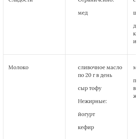
мед
ш
др
к
и
Молоко
сливочное масло
м
по 20 г в день
пр
сыр тофу
в
ж
Нежирные:
йогурт
кефир