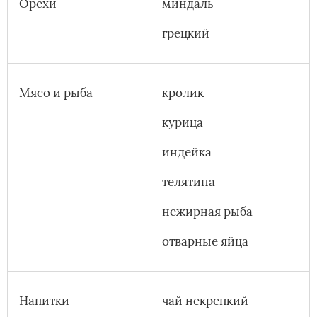
Орехи
миндаль
грецкий
Мясо и рыба
кролик
курица
индейка
телятина
нежирная рыба
отварные яйца
Напитки
чай некрепкий