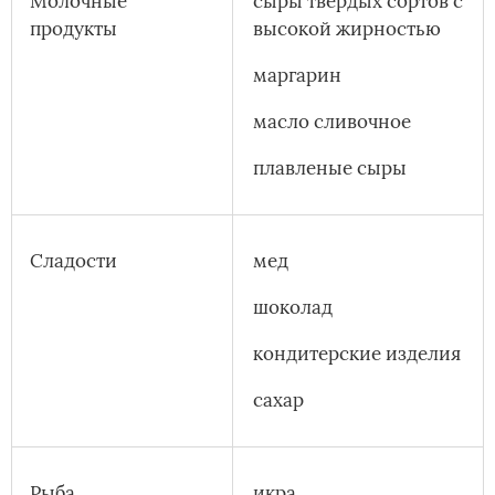
Молочные
сыры твердых сортов с
продукты
высокой жирностью
маргарин
масло сливочное
плавленые сыры
Сладости
мед
шоколад
кондитерские изделия
сахар
Рыба
икра