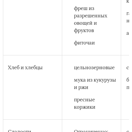
к
фреш из
г
разрешенных
н
овощей и
фруктов
ал
фиточаи
Хлеб и хлебцы
цельнозерновые
с
мука из кукурузы
бе
и ржи
п
пресные
коржики
Сладости
Ограниченно:
са