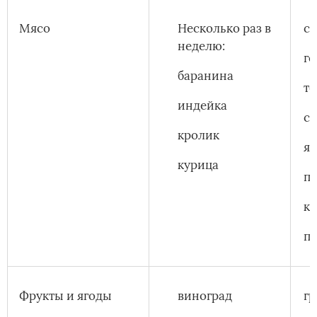
Мясо
Несколько раз в
с
неделю:
г
баранина
т
индейка
с
кролик
я
курица
п
к
п
Фрукты и ягоды
виноград
гр