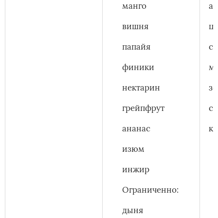
манго
а
вишня
ц
папайя
с
финики
м
нектарин
з
грейпфрут
с
ананас
к
изюм
инжир
Ограниченно:
дыня