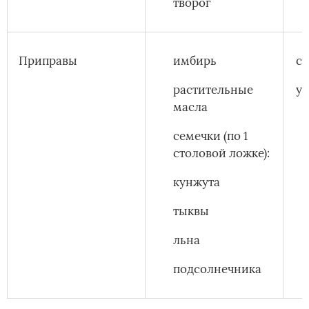
творог
Приправы
имбирь
с
растительные
ук
масла
семечки (по 1
столовой ложке):
кунжута
тыквы
льна
подсолнечника