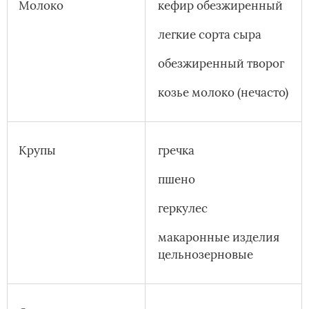
Молоко
кефир обезжиренный
легкие сорта сыра
обезжиренный творог
козье молоко (нечасто)
Крупы
гречка
пшено
геркулес
макаронные изделия
цельнозерновые