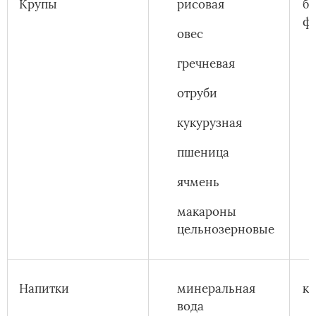
Крупы
рисовая
бо
фа
овес
гречневая
отруби
кукурузная
пшеница
ячмень
макароны
цельнозерновые
Напитки
минеральная
ка
вода