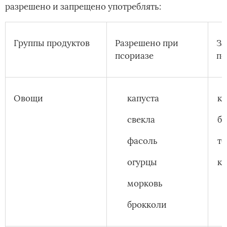
разрешено и запрещено употреблять:
Группы продуктов
Разрешено при
За
псориазе
пс
Овощи
капуста
к
свекла
б
фасоль
т
огурцы
ку
морковь
брокколи