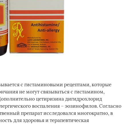
зывается с гистаминовыми рецептами, которые
ончания не могут связываться с гистамином,
 Дополнительно цетиризина дигидрохлорид
ллергического воспаления – эозинофилов. Согласно
венный препарат исследовался многократно, в
ность для здоровья и терапевтическая