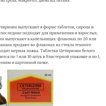
кстроза, макрогол, диоксид титана.
тиризин выпускают в форме таблеток, сиропа и
е последние подходят для применения и взрослых,
ин выпускают в капельницах-флаконах по 20 или
банана продают во флаконах из стекла темного
 входит мерная ложка. Таблетки Цетиризин белого
тся по 7 или 10 штук в блистерной упаковке и по 1,
нению в картонной пачке.