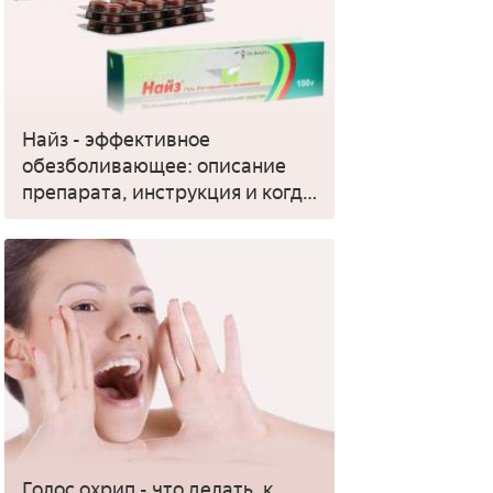
Найз - эффективное
обезболивающее: описание
препарата, инструкция и когда
применять
Голос охрип - что делать, к