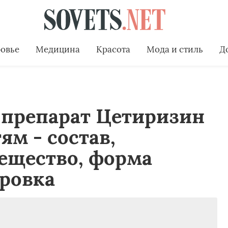
овье
Медицина
Красота
Мода и стиль
Д
 препарат Цетиризин
ям - состав,
ещество, форма
ровка