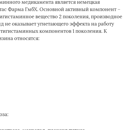
минного медикамента является немецкая
ас Фарма ГмбХ. Основной активный компонент –
игистаминное вещество 2 поколения, производное
д не оказывает угнетающего эффекта на работу
антигистаминных компонентов 1 поколения. К
зина относятся:
оза: