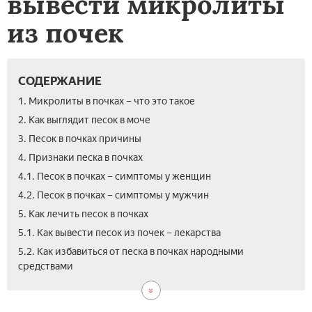
вывести микролиты
из почек
СОДЕРЖАНИЕ
1. Микролиты в почках – что это такое
2. Как выглядит песок в моче
3. Песок в почках причины
4. Признаки песка в почках
4.1. Песок в почках – симптомы у женщин
4.2. Песок в почках – симптомы у мужчин
5. Как лечить песок в почках
5.1. Как вывести песок из почек – лекарства
6.
7.
8.
5.2. Как избавиться от песка в почках народными
Как
Дие
Вид
средствами
вых
при
мик
пес
пес
в
из
в
поч