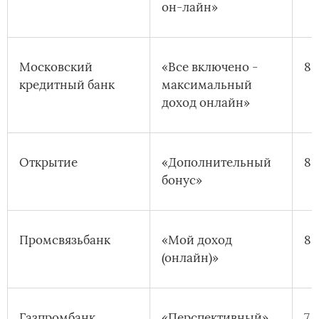
он-лайн»
Московский
«Все включено -
8,
кредитный банк
максимальный
доход онлайн»
Открытие
«Дополнительный
8,
бонус»
Промсвязьбанк
«Мой доход
8,
(онлайн)»
Газпромбанк
«Перспективный»
7,