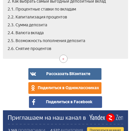
2. Как выбрать самый выгодный депозитный вклад
2.1. Процентные ставки по вкладам
2.2. Капитализация процентов
2.3. Сумма депозита
2.4. Валюта вклада
2.5. Возможность пополнения депозита
3.
3.1.
4.
4.1.
4.2.
5.
6.
2.6. Снятие процентов
Где
Как
Са
Выг
Выг
Вкл
Вид
отк
бан
выс
вкл
вкл
в
вкл
сам
про
в
в
бан
под
выг
по
руб
вал
Мос
Рассказать ВКонтакте
выс
по
вкл
под
про
вкл
на
мак
Поделиться в Одноклассниках
сег
про
Поделиться в Facebook