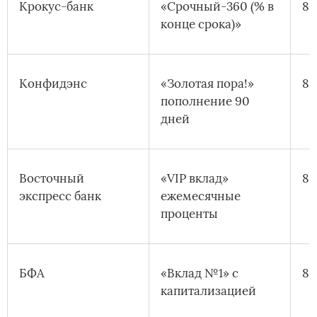
Крокус-банк
«Срочный-360 (% в
8,
конце срока)»
Конфидэнс
«Золотая пора!»
8,
пополнение 90
дней
Восточный
«VIP вклад»
8,
экспресс банк
ежемесячные
проценты
БФА
«Вклад №1» с
8,
капитализацией