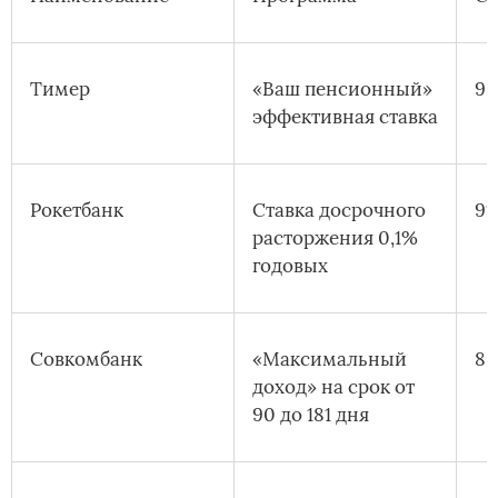
Тимер
«Ваш пенсионный»
9,
эффективная ставка
Рокетбанк
Ставка досрочного
9
расторжения 0,1%
годовых
Совкомбанк
«Максимальный
8,
доход» на срок от
90 до 181 дня