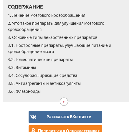
СОДЕРЖАНИЕ
1. Лечение мозгового кровообращения
2. Что такое препараты для улучшения мозгового
кровообращения
3. Основные типы лекарственных препаратов
3.1. Ноотропные препараты, улучшающие питание и
кровообращение мозга
3.2. Гомеопатические препараты
3.3. Витамины
3.4. Сосудорасширяющие средства
3.5. Антиагреганты и антикоагулянты
3.7.
3.8.
3.9.
4.
5.
6.
7.
8.
3.6. Флавоноиды
Дез
Пре
Кор
Лек
Уко
Пре
Цен
Вид
на
мик
для
для
пос
осн
сос
улу
инс
ник
гол
моз
для
Рассказать ВКонтакте
кис
моз
кро
улу
для
моз
Поделиться в Одноклассниках