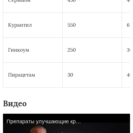
Курантил
550
6
Гинкоум
250
30
Пирацетам
30
40
Видео
Препараты улучшающие кровоснабжение и обмен веществ в мозге.