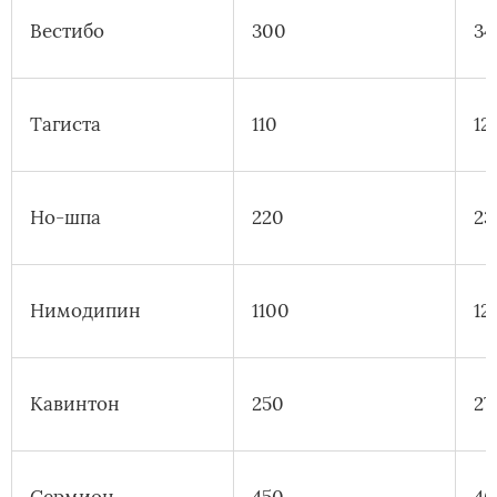
Вестибо
300
34
Тагиста
110
12
Но-шпа
220
23
Нимодипин
1100
12
Кавинтон
250
27
Сермион
450
46