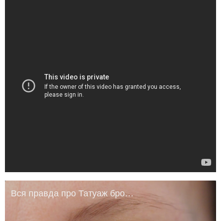
Вся правда про Татуаж бровей 6DS. Стоит ли делать?