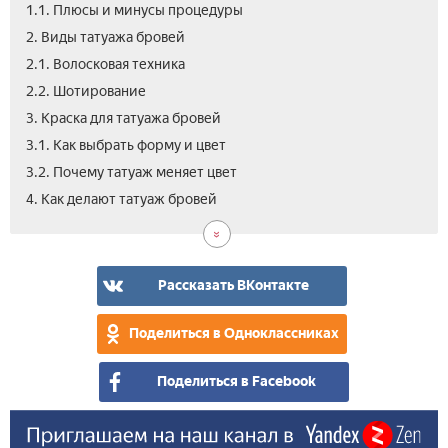
1.1. Плюсы и минусы процедуры
2. Виды татуажа бровей
2.1. Волосковая техника
2.2. Шотирование
3. Краска для татуажа бровей
3.1. Как выбрать форму и цвет
3.2. Почему татуаж меняет цвет
4.1.
4.2.
4.3.
5.
5.1.
5.2.
6.
6.1.
6.2.
7.
8.
9.
10.
11.
4. Как делают татуаж бровей
Эта
Ско
Ког
Ухо
В
Пос
Про
Мо
Тат
Ско
Где
Тат
Вид
Отз
вып
дер
нуж
за
пер
кор
ли
бро
сто
мо
бро
про
кор
бро
дни
дел
при
тат
сде
-
пос
тат
мес
бро
фот
Рассказать ВКонтакте
тат
бро
до
при
и
Поделиться в Одноклассниках
бер
пос
Поделиться в Facebook