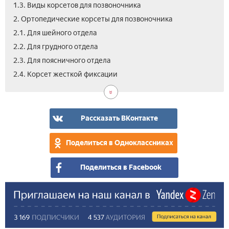
1.3. Виды корсетов для позвоночника
2. Ортопедические корсеты для позвоночника
2.1. Для шейного отдела
2.2. Для грудного отдела
2.3. Для поясничного отдела
2.5.
2.6.
2.7.
2.8.
2.9.
2.10
2.11
2.12
2.13
2.14
2.15
2.16
2.17
2.18
2.4. Корсет жесткой фиксации
Мяг
Маг
Эле
По
Поя
Кор
Кор
Кор
Кор
Дет
Кор
Как
Вид
Отз
кор
кор
кор
бан
при
пос
для
кор
при
выб
ком
опе
выр
гр
кор
пер
на
поз
поз
для
Рассказать ВКонтакте
поз
поз
Поделиться в Одноклассниках
Поделиться в Facebook