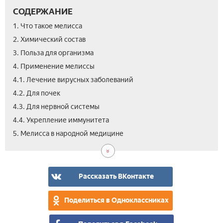
СОДЕРЖАНИЕ
1. Что такое мелисса
2. Химический состав
3. Польза для организма
4. Применение мелиссы
4.1. Лечение вирусных заболеваний
4.2. Для почек
4.3. Для нервной системы
4.4. Укрепление иммунитета
5.1.
5.2.
6.
7.
5. Мелисса в народной медицине
Отв
Чай
Про
Вид
и
из
нас
мел
Рассказать ВКонтакте
Поделиться в Одноклассниках