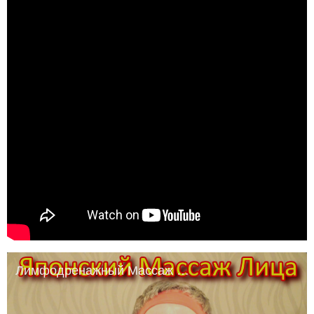
Лимфодренажный Массаж Лица Юкуко Танака или Японский Массаж Лица Асахи/Zogan