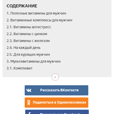
СОДЕРЖАНИЕ
1. Полезные витамины для мужчин
2. Витаминные комплексы для мужчин
2.1. Витамины антистресс
2.2. Витамины с цинком
2.3. Витамины с железом
2.4. На каждый день
2.5. Для курящих мужчин
3. Мультивитамины для мужчин
3.2.
3.3.
3.4.
3.5.
4.
4.1.
4.2.
4.3.
4.4.
4.5.
4.6.
5.
6.
7.
3.1. Компливит
Доп
Фа
Цен
Вит
Как
Пос
Пос
Пос
Пос
Вит
Вит
Цен
Вид
Отз
для
с
вит
40
30
50
60
для
для
на
му
же
выб
лет
лет
лет
му
пот
вит
для
для
при
для
Рассказать ВКонтакте
му
му
физ
му
наг
Поделиться в Одноклассниках