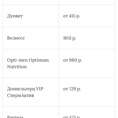
Дуовит
от 415 р.
Велнесс
1651 р.
Opti-men Optimum
от 980 р.
Nutrition
Доппельгерц VIP
от 729 р.
СпермАктив
Витрум
от 475 р.