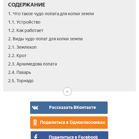
СОДЕРЖАНИЕ
1. Что такое чудо-лопата для копки земли
1.1. Устройство
1.2. Как работает
2. Виды чудо-лопат для копки земли
2.1. Землекоп
2.2. Крот
2.3. Архимедова лопата
2.4. Пахарь
2.6.
3.
4.
5.
2.5. Торнадо
Чуд
Как
Вид
Отз
лоп
выб
кар
чуд
лоп
Рассказать ВКонтакте
для
коп
Поделиться в Одноклассниках
зем
Поделиться в Facebook