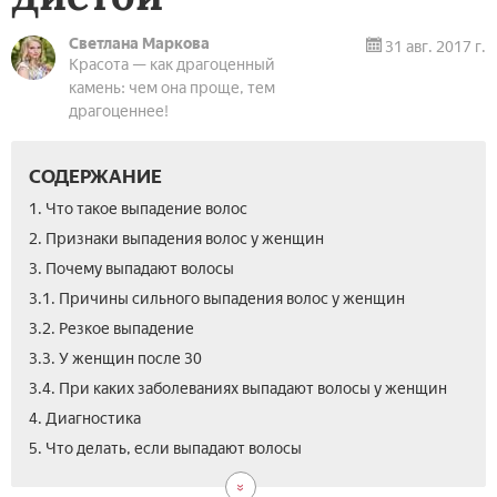
Светлана Маркова
31 авг. 2017 г.
Красота — как драгоценный
камень: чем она проще, тем
драгоценнее!
СОДЕРЖАНИЕ
1. Что такое выпадение волос
2. Признаки выпадения волос у женщин
3. Почему выпадают волосы
3.1. Причины сильного выпадения волос у женщин
3.2. Резкое выпадение
3.3. У женщин после 30
3.4. При каких заболеваниях выпадают волосы у женщин
4. Диагностика
5.1.
5.2.
5.3.
5.4.
5.5.
5.6.
6.
7.
8.
5. Что делать, если выпадают волосы
Сре
Пре
Че
Мас
Об
Дие
Нар
Про
Вид
от
мыт
про
сре