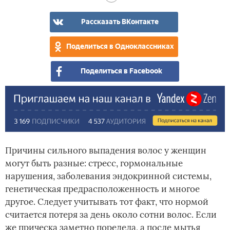
вып
гол
вол
что
Рассказать ВКонтакте
вол
не
Поделиться в Одноклассниках
вып
Поделиться в Facebook
Причины сильного выпадения волос у женщин
могут быть разные: стресс, гормональные
нарушения, заболевания эндокринной системы,
генетическая предрасположенность и многое
другое. Следует учитывать тот факт, что нормой
считается потеря за день около сотни волос. Если
же прическа заметно поредела, а после мытья