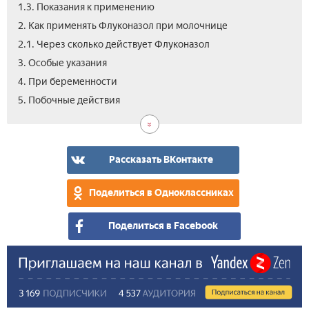
1.3. Показания к применению
2. Как применять Флуконазол при молочнице
2.1. Через сколько действует Флуконазол
3. Особые указания
4. При беременности
6.
7.
8.
9.
10.
11.
5. Побочные действия
Про
Усл
Ана
Цен
Вид
Отз
про
Флу
и
хра
Рассказать ВКонтакте
Поделиться в Одноклассниках
Поделиться в Facebook