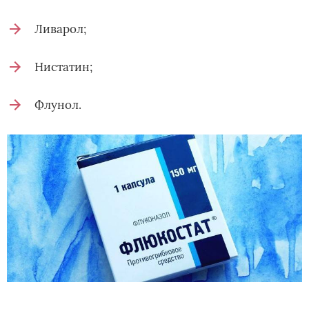
Ливарол;
Нистатин;
Флунол.