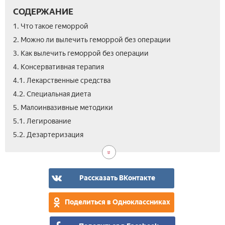
СОДЕРЖАНИЕ
1. Что такое геморрой
2. Можно ли вылечить геморрой без операции
3. Как вылечить геморрой без операции
4. Консервативная терапия
4.1. Лекарственные средства
4.2. Специальная диета
5. Малоинвазивные методики
5.1. Легирование
5.3.
5.4.
5.5.
6.
7.
5.2. Дезартеризация
Инф
Скл
Кри
Нар
Вид
коа
узл
мет
Рассказать ВКонтакте
Поделиться в Одноклассниках