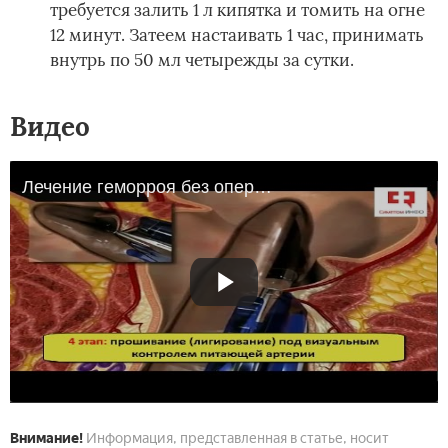
требуется залить 1 л кипятка и томить на огне
12 минут. Затеем настаивать 1 час, принимать
внутрь по 50 мл четырежды за сутки.
Видео
Лечение геморроя без операции - техника дезартеризации геморроидальных узлов и геморроидопексия
Внимание!
Информация, представленная в статье, носит