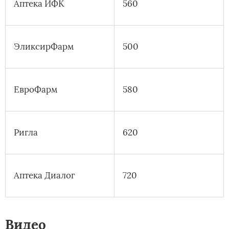
Аптека ИФК
560
ЭликсирФарм
500
ЕвроФарм
580
Ригла
620
Аптека Диалог
720
Видео