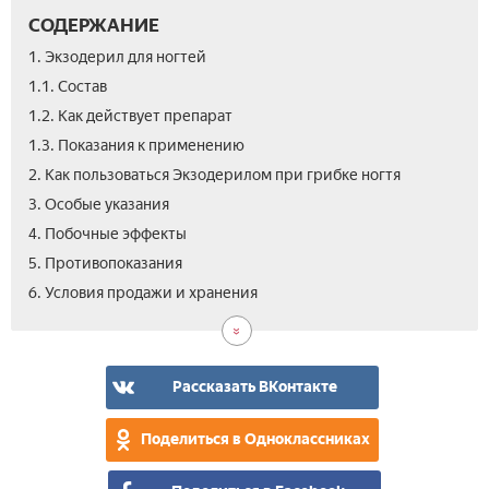
СОДЕРЖАНИЕ
1. Экзодерил для ногтей
1.1. Состав
1.2. Как действует препарат
1.3. Показания к применению
2. Как пользоваться Экзодерилом при грибке ногтя
3. Особые указания
4. Побочные эффекты
5. Противопоказания
7.
7.1.
8.
9.
10.
6. Условия продажи и хранения
Ана
Лам
Цен
Вид
Отз
или
Экз
Экз
–
Рассказать ВКонтакте
что
луч
Поделиться в Одноклассниках