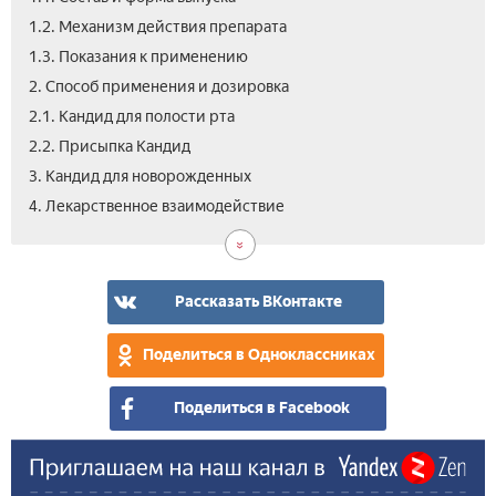
1.2. Механизм действия препарата
1.3. Показания к применению
2. Способ применения и дозировка
2.1. Кандид для полости рта
2.2. Присыпка Кандид
3. Кандид для новорожденных
5.
6.
7.
8.
9.
10.
11.
4. Лекарственное взаимодействие
Поб
Про
Усл
Ана
Цен
Вид
Отз
дей
про
Кан
и
хра
Рассказать ВКонтакте
Поделиться в Одноклассниках
Поделиться в Facebook