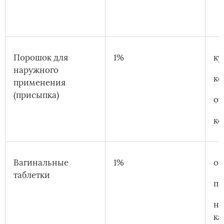
Порошок для
1%
ку
наружного
ко
применения
(присыпка)
оч
ко
Вагинальные
1%
оч
таблетки
пр
на
ка