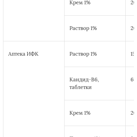
Крем 1%
20
Раствор 1%
20
Аптека ИФК
Раствор 1%
15
Кандид-В6,
6 
таблетки
Крем 1%
20