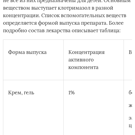
не все из них предназначены для детей. Основным
веществом выступает клотримазол в разной
концентрации. Список вспомогательных веществ
определяется формой выпуска препарата. Более
подробно состав лекарства описывает таблица:
Форма выпуска
Концентрация
Вс
активного
компонента
Крем, гель
1%
бе
жи
эм
це