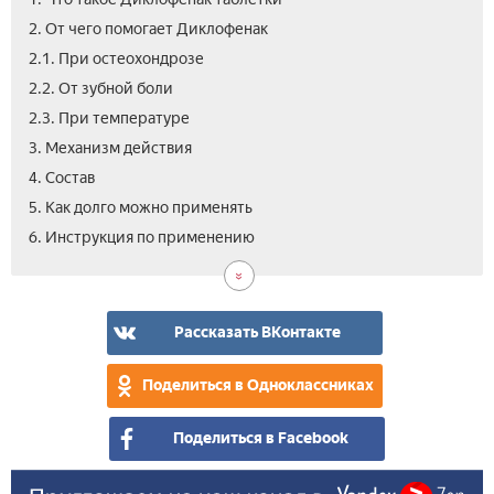
2. От чего помогает Диклофенак
2.1. При остеохондрозе
2.2. От зубной боли
2.3. При температуре
3. Механизм действия
4. Состав
5. Как долго можно применять
6.1.
6.2.
7.
8.
9.
10.
11.
12.
6. Инструкция по применению
Дет
Пр
Про
Пер
Лек
Ана
Цен
Вид
бер
и
вза
таб
как
поб
Дик
при
дей
Дик
Рассказать ВКонтакте
Поделиться в Одноклассниках
Поделиться в Facebook