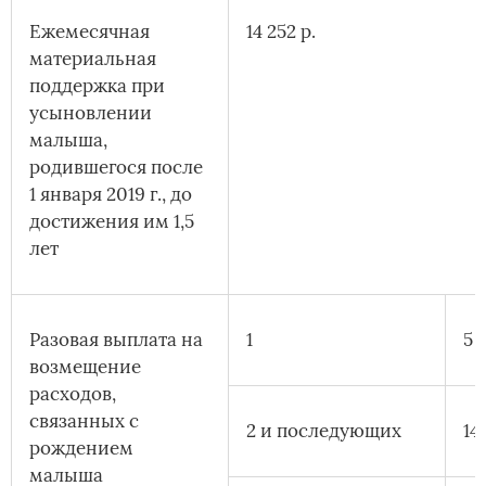
Ежемесячная
14 252 р.
материальная
поддержка при
усыновлении
малыша,
родившегося после
1 января 2019 г., до
достижения им 1,5
лет
Разовая выплата на
1
5 
возмещение
расходов,
связанных с
2 и последующих
14
рождением
малыша