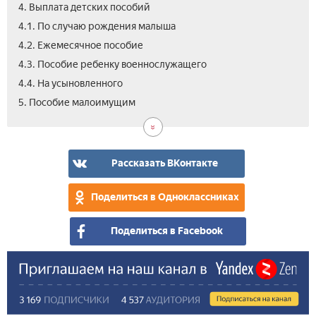
4. Выплата детских пособий
4.1. По случаю рождения малыша
4.2. Ежемесячное пособие
4.3. Пособие ребенку военнослужащего
4.4. На усыновленного
5.1.
5.2.
5.3.
5.4.
5.5.
5.6.
5.7.
6.
7.
8.
9.
5. Пособие малоимущим
Еди
На
Соц
На
Для
На
Для
Как
Соц
Как
Вид
вып
про
и
пит
опл
про
мат
пос
защ
пол
пер
уча
про
ком
в
оди
вып
пен
пос
вып
усл
общ
соц
Рассказать ВКонтакте
для
тра
по
сту
инв
Поделиться в Одноклассниках
Поделиться в Facebook