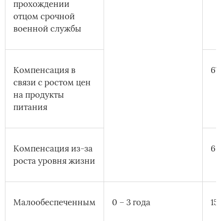
прохождении
отцом срочной
военной службы
Компенсация в
67
связи с ростом цен
на продукты
питания
Компенсация из-за
6
роста уровня жизни
Малообеспеченным­
0 – 3 года
15