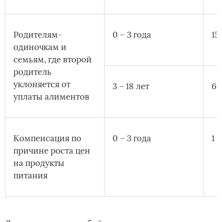
Родителям-
0 – 3 года
15
одиночкам и
семьям, где второй
родитель
уклоняется от
3 – 18 лет
6 
уплаты алиментов
Компенсация по
0 – 3 года
1 
причине роста цен
на продукты
питания